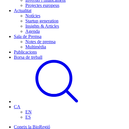
Inversió i finançament
Projectes europeus
Actualitat
Notícies
Startup generation
Insights & Articles
Agenda
Sala de Premsa
Notes de premsa
Multimèdia
Publicacions
Borsa de treball
CA
EN
ES
Coneix la BioRegió