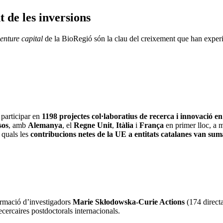
 de les inversions
enture capital
de la BioRegió són la clau del creixement que han experi
 participar en
1198 projectes col·laboratius de recerca i innovació en 
sos
, amb
Alemanya
, el
Regne Unit
,
Itàlia
i
França
en primer lloc, a m
 quals les
contribucions netes de la UE a entitats catalanes van s
ormació d’investigadors
Marie Skłodowska-Curie Actions
(174 directa
cercaires postdoctorals internacionals.