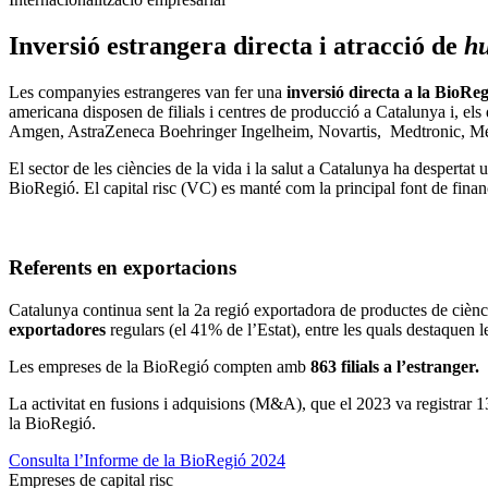
Inversió estrangera directa i atracció de
h
Les companyies estrangeres van fer una
inversió directa a la BioRe
americana disposen de filials i centres de producció a Catalunya i, els
Amgen, AstraZeneca Boehringer Ingelheim, Novartis, Medtronic, Merc
El sector de les ciències de la vida i la salut a Catalunya ha despertat
BioRegió. El capital risc (VC) es manté com la principal font de fina
Referents en exportacions
Catalunya continua sent la 2a regió exportadora de productes de ciènc
exportadores
regulars (el 41% de l’Estat), entre les quals destaquen 
Les empreses de la BioRegió compten amb
863 filials a l’estranger.
L
La activitat en fusions i adquisions (M&A), que el 2023 va registrar 1
la BioRegió.
Consulta l’Informe de la BioRegió 2024
Empreses de capital risc