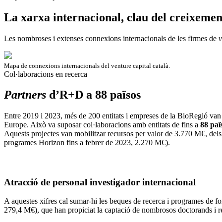
La xarxa internacional, clau del creixement
Les nombroses i extenses connexions internacionals de les firmes de
v
Mapa de connexions internacionals del venture capital català.
Col·laboracions en recerca
Partners
d’R+D a 88 països
Entre 2019 i 2023, més de 200 entitats i empreses de la BioRegió van
Europe. Això va suposar col·laboracions amb entitats de fins a
88 paï
Aquests projectes van mobilitzar recursos per valor de 3.770 M€, dels
programes Horizon fins a febrer de 2023, 2.270 M€).
Atracció de personal investigador internacional
A aquestes xifres cal sumar-hi les beques de recerca i programes de f
279,4 M€), que han propiciat la captació de nombrosos doctorands i re