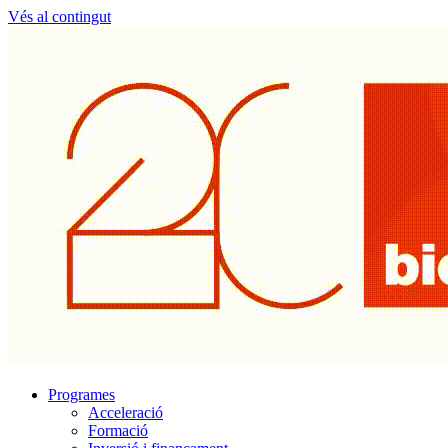
Vés al contingut
Programes
Acceleració
Formació