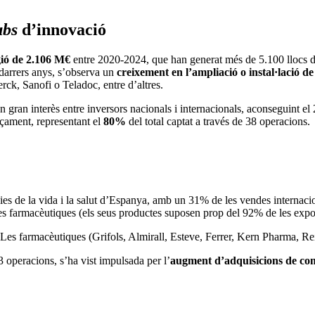
ubs
d’innovació
gió de 2.106 M€
entre 2020-2024, que han generat més de 5.100 llocs de 
 darrers anys, s’observa un
creixement en l’ampliació o instal·lació de
k, Sanofi o Teladoc, entre d’altres.
 un gran interès entre inversors nacionals i internacionals, aconseguint e
nçament, representant el
80%
del total captat a través de 38 operacions.
ies de la vida i la salut d’Espanya, amb un 31% de les vendes internaci
les farmacèutiques (els seus productes suposen prop del 92% de les expo
es farmacèutiques (Grifols, Almirall, Esteve, Ferrer, Kern Pharma, Rei
3 operacions, s’ha vist impulsada per l’
augment d’adquisicions de com