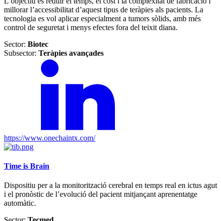
L’objectiu és reduir el temps, el cost i la complexitat de fabricació i
millorar l’accessibilitat d’aquest tipus de teràpies als pacients. La
tecnologia es vol aplicar especialment a tumors sòlids, amb més
control de seguretat i menys efectes fora del teixit diana.
Sector:
Biotec
Subsector:
Teràpies avançades
https://www.onechaintx.com/
Time is Brain
Dispositiu per a la monitorització cerebral en temps real en ictus agut
i el pronòstic de l’evolució del pacient mitjançant aprenentatge
automàtic.
Sector:
Tecmed