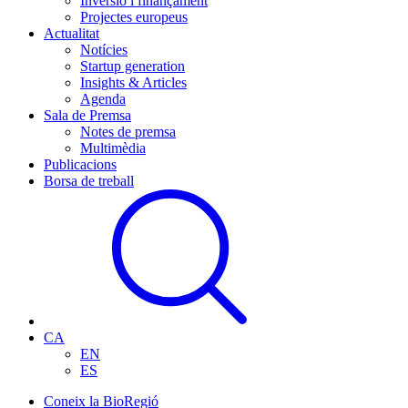
Inversió i finançament
Projectes europeus
Actualitat
Notícies
Startup generation
Insights & Articles
Agenda
Sala de Premsa
Notes de premsa
Multimèdia
Publicacions
Borsa de treball
CA
EN
ES
Coneix la BioRegió