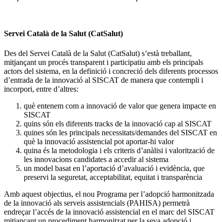
Servei Català de la Salut (CatSalut)
Des del Servei Català de la Salut (CatSalut) s’està treballant,
mitjançant un procés transparent i participatiu amb els principals
actors del sistema, en la definició i concreció dels diferents processos
d’entrada de la innovació al SISCAT de manera que contempli i
incorpori, entre d’altres:
què entenem com a innovació de valor que genera impacte en
SISCAT
quins són els diferents tracks de la innovació cap al SISCAT
quines són les principals necessitats/demandes del SISCAT en
què la innovació assistencial pot aportar-hi valor
quina és la metodologia i els criteris d’anàlisi i valorització de
les innovacions candidates a accedir al sistema
un model basat en l’aportació d’avaluació i evidència, que
preservi la seguretat, acceptabilitat, equitat i transparència
Amb aquest objectius, el nou Programa per l’adopció harmonitzada
de la innovació als serveis assistencials (PAHISA) permetrà
endreçar l’accés de la innovació assistencial en el marc del SISCAT
mitjançant un procediment harmonitzat per la seva adopció i