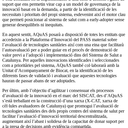
suport que ens permetin virar cap a un model de governança de la
innovació basat en la demanda, a partir de la identificació de les
necessitats i prioritats del propi sistema, esdevenint així el motor clau
que permeti posicionar al sistema de salut com a early-adopter sense
generar desequilibris ni inequitats.
En aquest sentit, AQuAS posarà a disposició de totes les entitats que
accedeixin a la Plataforma d’Innovació del PASS material sobre
l’avaluació de tecnologies sanitàries així com una eina que facilitarà
l’autoavaluació per a poder guiar en el procés de demostració de
valor previ a l’adopció i implementació dins del Sistema de Salut a
Catalunya. Per aquelles innovacions identificades i seleccionades
com a prioritàries pel sistema, AQuAS també col·laborarà amb la
Unitat d’Acompanyament de Biocat, en la identificació de les
diferents fases de validació i avaluació que aquestes tecnologies
hauran de passar abans de ser adoptades.
Per últim, amb l’objectiu d’agilitzar i consensuar els processos
d’avaluació de la innovació en el marc del SISCAT, des d’AQuAS
s’està treballant en la construcció d’una xarxa (X-CAT, xarxa de
cèl·lules avaluadores de Catalunya) que promogui l’avaluació de
tecnologies sanitàries des dels propis centres del sistema de salut per
facilitar l’avaluació d’innovació territorial descentralitzada,
augmentant així l’abast i solidesa de la capacitat de donar suport per
a la presa de decisions amb evidència compartida.