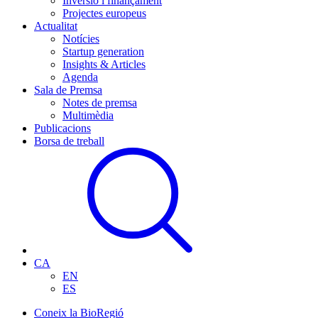
Inversió i finançament
Projectes europeus
Actualitat
Notícies
Startup generation
Insights & Articles
Agenda
Sala de Premsa
Notes de premsa
Multimèdia
Publicacions
Borsa de treball
CA
EN
ES
Coneix la BioRegió