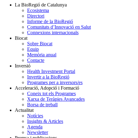
La BioRegió de Catalunya
Ecosistema
Directori
Informe de la BioRegió
Comunitats d’Innovació en Salut
Connexions internacionals
Biocat
Sobre Biocat
Equip
Memòria anual
Contacte
Inversió
Health Investment Portal
Invertir a la BioRegió
Programes per a inversors/es
Acceleració, Adopció i Formació
Coneix tot els Programes
Xarxa de Teràpies Avançades
Borsa de treball
Actualitat
Notícies
Insights & Articles
Agenda
Newsletter
Premsa i publicacions