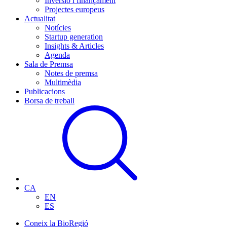
Inversió i finançament
Projectes europeus
Actualitat
Notícies
Startup generation
Insights & Articles
Agenda
Sala de Premsa
Notes de premsa
Multimèdia
Publicacions
Borsa de treball
CA
EN
ES
Coneix la BioRegió