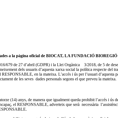
 allotjades a la pàgina oficial de BIOCAT, LA FUNDACIÓ BIOREGI
(UE) 2016/679 de 27 d’abril (GDPR) i la Llei Orgànica 3/2018, 
 dels usuaris d’aquesta xarxa social la política respecte del tracta
al del RESPONSABLE, en la mateixa. L’accés i ús per l’usuari d’aques
tractament de les seves dades personals segons el que preveu la mateixa.
catorze (14) anys, de manera que igualment queda prohibit l’accés i ús de
paç, el RESPONSABLE, adverteix que serà necessària l’assistència con
del RESPONSABLE.