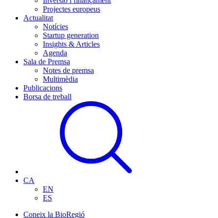
Inversió i finançament
Projectes europeus
Actualitat
Notícies
Startup generation
Insights & Articles
Agenda
Sala de Premsa
Notes de premsa
Multimèdia
Publicacions
Borsa de treball
CA
EN
ES
Coneix la BioRegió