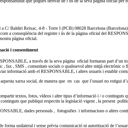
bilitat que pogués derivar de l’ús de la seva pàgina oficial per meno
 Baldiri Reixac, 4-8 - Torre I (PCB) 08028 Barcelona (Barcelona), ost
 com a conseqüència del registre i ús de la pàgina oficial del RESPONS
 nostra pàgina oficial.
rmació i consentiment
 RESPONSABLE, a través de la seva pàgina oficial formaran part d’un
fax , SMS , comunitats socials o qualssevol altre mitjà electrònic o físi
anviar informació amb el RESPONSABLE, i altres usuaris i establir comu
aquesta xarxa social, de manera que en cas que l’usuari no estigui d’a
tir textos, fotos, vídeos i altre tipus d’informació i / o continguts qu
continguts que publiqui respectin la legislació vigent , la present políti
NSABLE, dades personals , fotografies i informacions o altres contingut
orma unilateral i sense prèvia comunicació ni autorització de l’usuari- 