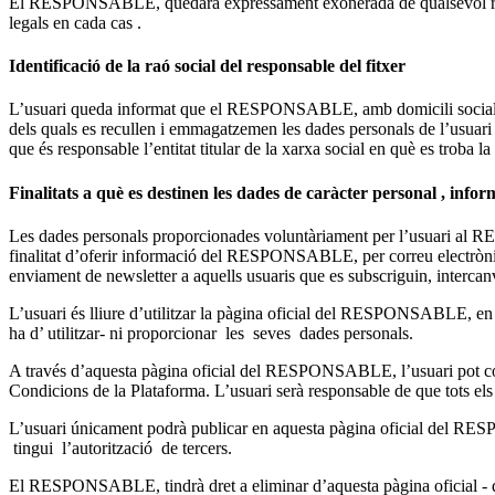
El RESPONSABLE, quedarà expressament exonerada de qualsevol responsa
legals en cada cas .
Identificació de la raó social del responsable del fitxer
L’usuari queda informat que el RESPONSABLE, amb domicili social a C/
dels quals es recullen i emmagatzemen les dades personals de l’usuari
que és responsable l’entitat titular de la xarxa social en què es troba la
Finalitats a què es destinen les dades de caràcter personal , info
Les dades personals proporcionades voluntàriament per l’usuari al
finalitat d’oferir informació del RESPONSABLE, per correu electrònic , 
enviament de newsletter a aquells usuaris que es subscriguin, interc
L’usuari és lliure d’utilitzar la pàgina oficial del RESPONSABLE, en 
ha d’ utilitzar- ni proporcionar les seves dades personals.
A través d’aquesta pàgina oficial del RESPONSABLE, l’usuari pot compar
Condicions de la Plataforma. L’usuari serà responsable de que tots els 
L’usuari únicament podrà publicar en aquesta pàgina oficial del RESPO
tingui l’autorització de tercers.
El RESPONSABLE, tindrà dret a eliminar d’aquesta pàgina oficial - de f