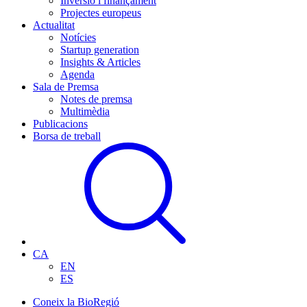
Inversió i finançament
Projectes europeus
Actualitat
Notícies
Startup generation
Insights & Articles
Agenda
Sala de Premsa
Notes de premsa
Multimèdia
Publicacions
Borsa de treball
CA
EN
ES
Coneix la BioRegió