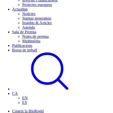
Inversió i finançament
Projectes europeus
Actualitat
Notícies
Startup generation
Insights & Articles
Agenda
Sala de Premsa
Notes de premsa
Multimèdia
Publicacions
Borsa de treball
CA
EN
ES
Coneix la BioRegió