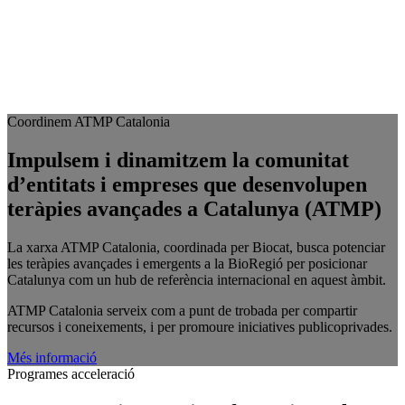
Coordinem ATMP Catalonia
Impulsem i dinamitzem la comunitat
d’entitats i empreses que desenvolupen
teràpies avançades a Catalunya (ATMP)
La xarxa ATMP Catalonia, coordinada per Biocat, busca potenciar
les teràpies avançades i emergents a la BioRegió per posicionar
Catalunya com un hub de referència internacional en aquest àmbit.
ATMP Catalonia serveix com a punt de trobada per compartir
recursos i coneixements, i per promoure iniciatives publicoprivades.
Més informació
Programes acceleració