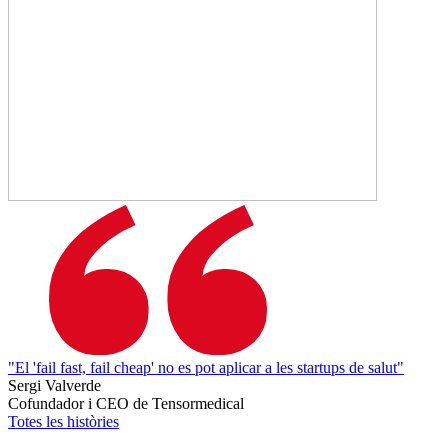
"El 'fail fast, fail cheap' no es pot aplicar a les startups de salut"
Sergi Valverde
Cofundador i CEO de Tensormedical
Totes les històries