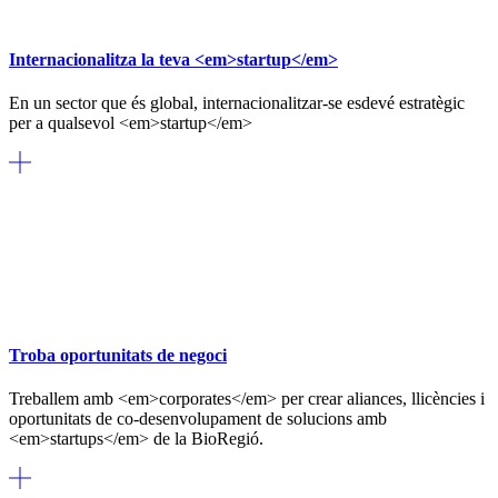
Internacionalitza la teva <em>startup</em>
En un sector que és global, internacionalitzar-se esdevé estratègic
per a qualsevol <em>startup</em>
Troba oportunitats de negoci
Treballem amb <em>corporates</em> per crear aliances, llicències i
oportunitats de co-desenvolupament de solucions amb
<em>startups</em> de la BioRegió.