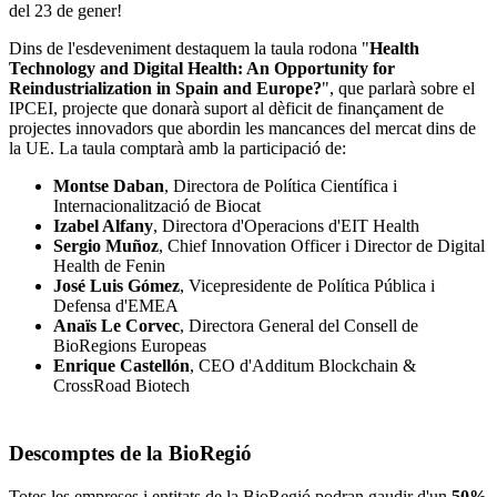
del 23 de gener!
Dins de l'esdeveniment destaquem la taula rodona "
Health
Technology and Digital Health: An Opportunity for
Reindustrialization in Spain and Europe?
", que parlarà sobre el
IPCEI, projecte que donarà suport al dèficit de finançament de
projectes innovadors que abordin les mancances del mercat dins de
la UE. La taula comptarà amb la participació de:
Montse Daban
, Directora de Política Científica i
Internacionalització de Biocat
Izabel Alfany
, Directora d'Operacions d'EIT Health
Sergio Muñoz
, Chief Innovation Officer i Director de Digital
Health de Fenin
José Luis Gómez
, Vicepresidente de Política Pública i
Defensa d'EMEA
Anaïs Le Corvec
, Directora General del Consell de
BioRegions Europeas
Enrique Castellón
, CEO d'Additum Blockchain &
CrossRoad Biotech
Descomptes de la BioRegió
Totes les empreses i entitats de la BioRegió podran gaudir d'un
50%