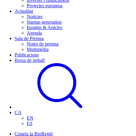
Inversió i finançament
Projectes europeus
Actualitat
Notícies
Startup generation
Insights & Articles
Agenda
Sala de Premsa
Notes de premsa
Multimèdia
Publicacions
Borsa de treball
CA
EN
ES
Coneix la BioRegió