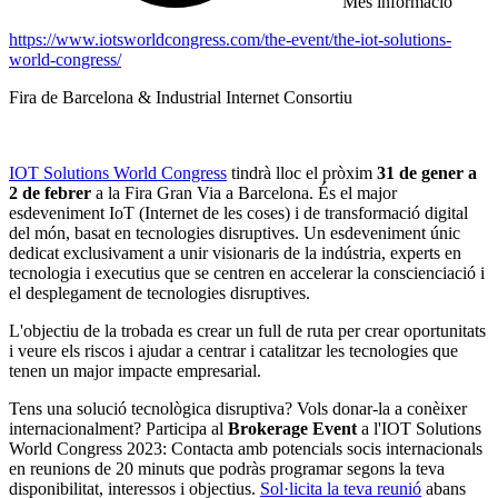
Més informació
https://www.iotsworldcongress.com/the-event/the-iot-solutions-
world-congress/
Fira de Barcelona & Industrial Internet Consortiu
IOT Solutions World Congress
tindrà lloc el pròxim
31 de gener a
2 de febrer
a la Fira Gran Via a Barcelona. És el major
esdeveniment IoT (Internet de les coses) i de transformació digital
del món, basat en tecnologies disruptives. Un esdeveniment únic
dedicat exclusivament a unir visionaris de la indústria, experts en
tecnologia i executius que se centren en accelerar la conscienciació i
el desplegament de tecnologies disruptives.
L'objectiu de la trobada es crear un full de ruta per crear oportunitats
i veure els riscos i ajudar a centrar i catalitzar les tecnologies que
tenen un major impacte empresarial.
Tens una solució tecnològica disruptiva? Vols donar-la a conèixer
internacionalment? Participa al
Brokerage Event
a l'IOT Solutions
World Congress 2023: Contacta amb potencials socis internacionals
en reunions de 20 minuts que podràs programar segons la teva
disponibilitat, interessos i objectius.
Sol·licita la teva reunió
abans