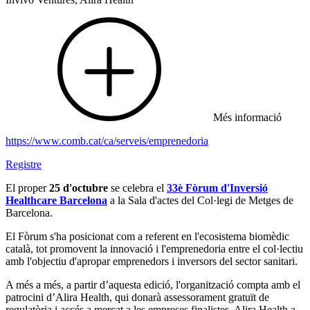
Més informació
https://www.comb.cat/ca/serveis/emprenedoria
Registre
El proper
25 d'octubre
se celebra el
33è Fòrum d'Inversió
Healthcare Barcelona
a la Sala d'actes del Col·legi de Metges de
Barcelona.
El Fòrum s'ha posicionat com a referent en l'ecosistema biomèdic
català, tot promovent la innovació i l'emprenedoria entre el col·lectiu
amb l'objectiu d'apropar emprenedors i inversors del sector sanitari.
A més a més, a partir d’aquesta edició, l'organització compta amb el
patrocini d’Alira Health, qui donarà assessorament gratuït de
regulatòria i accés a mercat a les empreses finalistes. Alira Health a