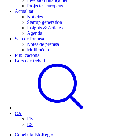
Inversió i finançament
Projectes europeus
Actualitat
Notícies
Startup generation
Insights & Articles
Agenda
Sala de Premsa
Notes de premsa
Multimèdia
Publicacions
Borsa de treball
CA
EN
ES
Coneix la BioRegió