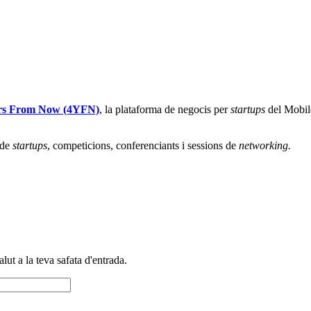
rs From Now (4YFN)
, la plataforma de negocis per
startups
del Mobil
 de
startups
, competicions, conferenciants i sessions de
networking.
alut a la teva safata d'entrada.