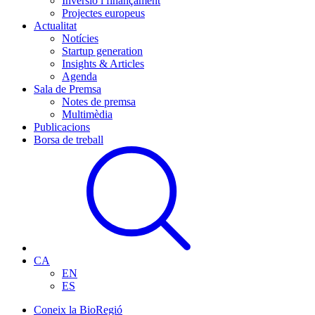
Inversió i finançament
Projectes europeus
Actualitat
Notícies
Startup generation
Insights & Articles
Agenda
Sala de Premsa
Notes de premsa
Multimèdia
Publicacions
Borsa de treball
CA
EN
ES
Coneix la BioRegió