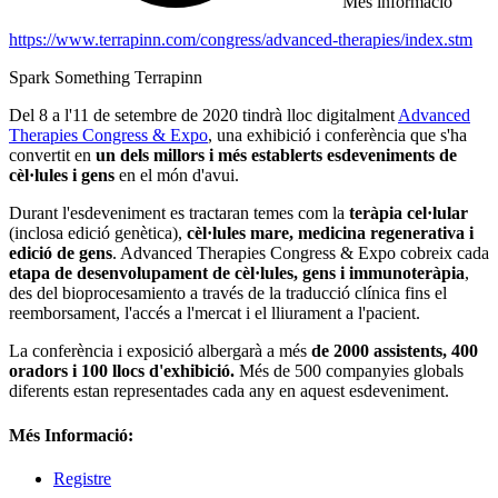
Més informació
https://www.terrapinn.com/congress/advanced-therapies/index.stm
Spark Something Terrapinn
Del 8 a l'11 de setembre de 2020 tindrà lloc digitalment
Advanced
Therapies Congress & Expo
, una exhibició i conferència que s'ha
convertit en
un dels millors i més establerts esdeveniments de
cèl·lules i gens
en el món d'avui.
Durant l'esdeveniment es tractaran temes com la
teràpia cel·lular
(inclosa edició genètica),
cèl·lules mare, medicina regenerativa i
edició de gens
. Advanced Therapies Congress & Expo cobreix cada
etapa de desenvolupament de cèl·lules, gens i immunoteràpia
,
des del bioprocesamiento a través de la traducció clínica fins el
reemborsament, l'accés a l'mercat i el lliurament a l'pacient.
La conferència i exposició albergarà a més
de 2000 assistents, 400
oradors i 100 llocs d'exhibició.
Més de 500 companyies globals
diferents estan representades cada any en aquest esdeveniment.
Més Informació:
Registre