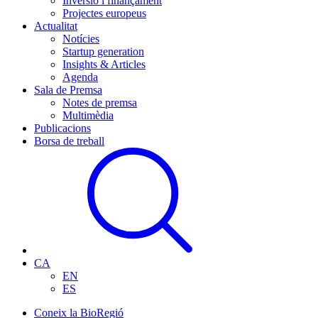
Inversió i finançament
Projectes europeus
Actualitat
Notícies
Startup generation
Insights & Articles
Agenda
Sala de Premsa
Notes de premsa
Multimèdia
Publicacions
Borsa de treball
CA
EN
ES
Coneix la BioRegió