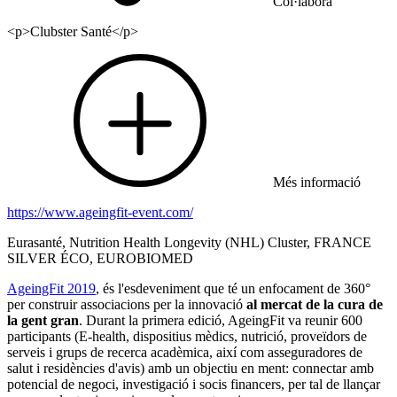
Col·labora
<p>Clubster Santé</p>
Més informació
https://www.ageingfit-event.com/
Eurasanté, Nutrition Health Longevity (NHL) Cluster, FRANCE
SILVER ÉCO, EUROBIOMED
AgeingFit 2019
, és l'esdeveniment que té un enfocament de 360°
per construir associacions per la innovació
al mercat de la cura de
la gent gran
. Durant la primera edició, AgeingFit va reunir 600
participants (E-health, dispositius mèdics, nutrició, proveïdors de
serveis i grups de recerca acadèmica, així com asseguradores de
salut i residències d'avis) amb un objectiu en ment: connectar amb
potencial de negoci, investigació i socis financers, per tal de llançar