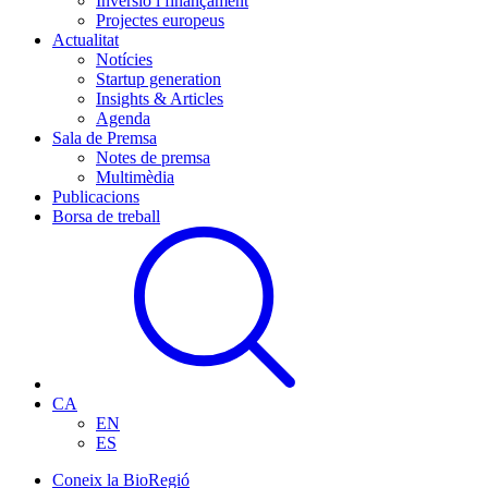
Inversió i finançament
Projectes europeus
Actualitat
Notícies
Startup generation
Insights & Articles
Agenda
Sala de Premsa
Notes de premsa
Multimèdia
Publicacions
Borsa de treball
CA
EN
ES
Coneix la BioRegió