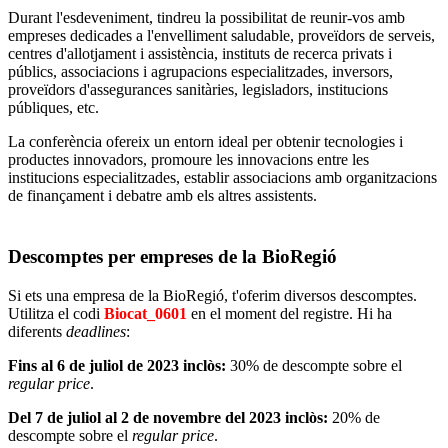
Durant l'esdeveniment, tindreu la possibilitat de reunir-vos amb
empreses dedicades a l'envelliment saludable, proveïdors de serveis,
centres d'allotjament i assistència, instituts de recerca privats i
públics, associacions i agrupacions especialitzades, inversors,
proveïdors d'assegurances sanitàries, legisladors, institucions
públiques, etc.
La conferència ofereix un entorn ideal per obtenir tecnologies i
productes innovadors, promoure les innovacions entre les
institucions especialitzades, establir associacions amb organitzacions
de finançament i debatre amb els altres assistents.
Descomptes per empreses de la BioRegió
Si ets una empresa de la BioRegió, t'oferim diversos descomptes.
Utilitza el codi
Biocat_0601
en el moment del registre. Hi ha
diferents
deadlines
:
Fins al 6 de juliol de 2023 inclòs:
30% de descompte sobre el
regular price
.
Del 7 de juliol al 2 de novembre del 2023 inclòs:
20% de
descompte sobre el
regular price
.