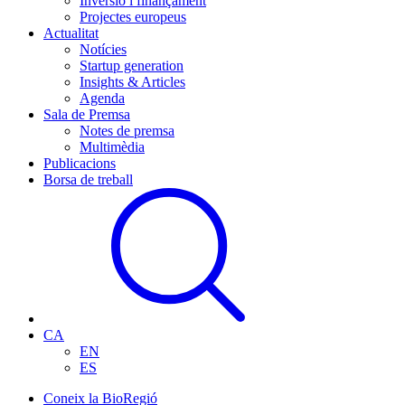
Inversió i finançament
Projectes europeus
Actualitat
Notícies
Startup generation
Insights & Articles
Agenda
Sala de Premsa
Notes de premsa
Multimèdia
Publicacions
Borsa de treball
CA
EN
ES
Coneix la BioRegió