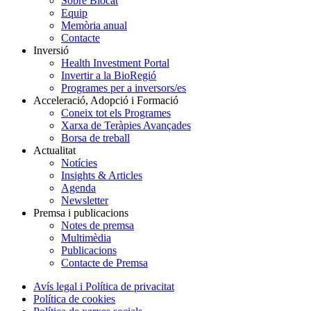
Sobre Biocat
Equip
Memòria anual
Contacte
Inversió
Health Investment Portal
Invertir a la BioRegió
Programes per a inversors/es
Acceleració, Adopció i Formació
Coneix tot els Programes
Xarxa de Teràpies Avançades
Borsa de treball
Actualitat
Notícies
Insights & Articles
Agenda
Newsletter
Premsa i publicacions
Notes de premsa
Multimèdia
Publicacions
Contacte de Premsa
Avís legal i Política de privacitat
Política de cookies