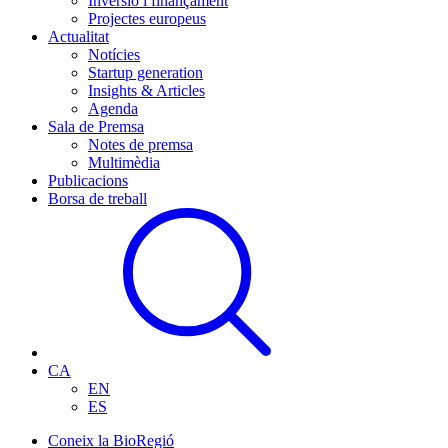
Inversió i finançament
Projectes europeus
Actualitat
Notícies
Startup generation
Insights & Articles
Agenda
Sala de Premsa
Notes de premsa
Multimèdia
Publicacions
Borsa de treball
CA
EN
ES
Coneix la BioRegió