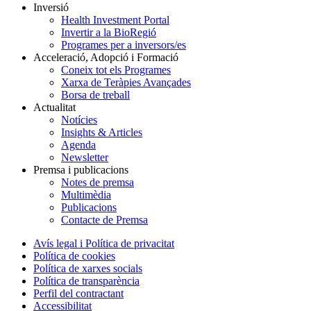
Inversió
Health Investment Portal
Invertir a la BioRegió
Programes per a inversors/es
Acceleració, Adopció i Formació
Coneix tot els Programes
Xarxa de Teràpies Avançades
Borsa de treball
Actualitat
Notícies
Insights & Articles
Agenda
Newsletter
Premsa i publicacions
Notes de premsa
Multimèdia
Publicacions
Contacte de Premsa
Avís legal i Política de privacitat
Política de cookies
Política de xarxes socials
Política de transparència
Perfil del contractant
Accessibilitat