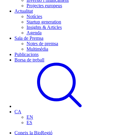
Inversió i finançament
Projectes europeus
Actualitat
Notícies
Startup generation
Insights & Articles
Agenda
Sala de Premsa
Notes de premsa
Multimèdia
Publicacions
Borsa de treball
CA
EN
ES
Coneix la BioRegió