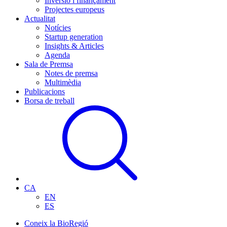
Inversió i finançament
Projectes europeus
Actualitat
Notícies
Startup generation
Insights & Articles
Agenda
Sala de Premsa
Notes de premsa
Multimèdia
Publicacions
Borsa de treball
CA
EN
ES
Coneix la BioRegió