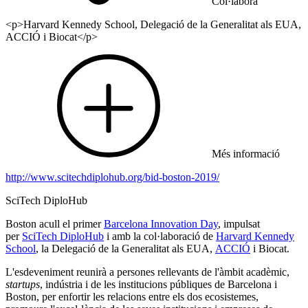
Col·labora
<p>Harvard Kennedy School, Delegació de la Generalitat als EUA,
ACCIÓ i Biocat</p>
Més informació
http://www.scitechdiplohub.org/bid-boston-2019/
SciTech DiploHub
Boston acull el primer
Barcelona Innovation Day
, impulsat
per
SciTech DiploHub
i amb la col·laboració de
Harvard Kennedy
School
, la Delegació de la Generalitat als EUA,
ACCIÓ
i Biocat.
L'esdeveniment reunirà a persones rellevants de l'àmbit acadèmic,
startups
, indústria i de les institucions públiques de Barcelona i
Boston, per enfortir les relacions entre els dos ecosistemes,