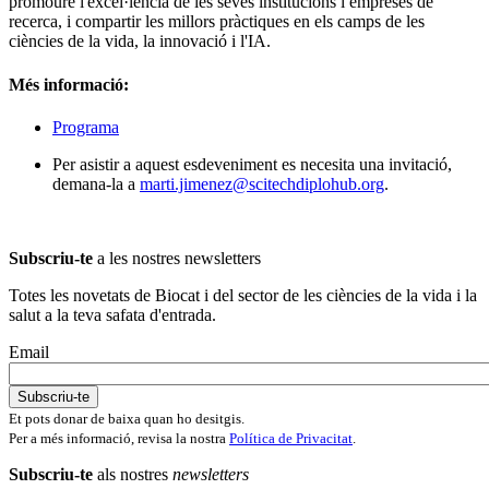
promoure l'excel·lència de les seves institucions i empreses de
recerca, i compartir les millors pràctiques en els camps de les
ciències de la vida, la innovació i l'IA.
Més informació:
Program
a
Per asistir a aquest esdeveniment es necesita una invitació,
demana-la a
marti.jimenez@scitechdiplohub.org
.
Subscriu-te
a les nostres newsletters
Totes les novetats de Biocat i del sector de les ciències de la vida i la
salut a la teva safata d'entrada.
Email
Et pots donar de baixa quan ho desitgis.
Per a més informació, revisa la nostra
Política de Privacitat
.
Subscriu-te
als nostres
newsletters