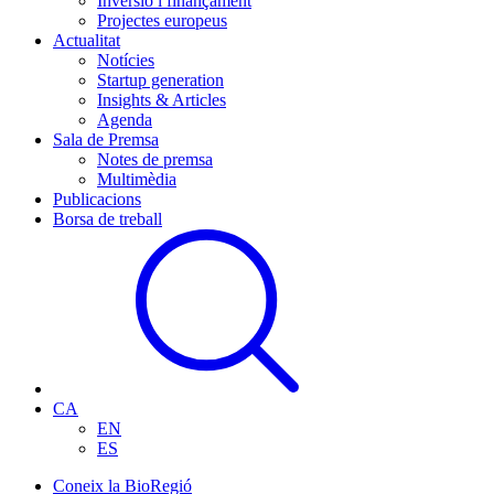
Inversió i finançament
Projectes europeus
Actualitat
Notícies
Startup generation
Insights & Articles
Agenda
Sala de Premsa
Notes de premsa
Multimèdia
Publicacions
Borsa de treball
CA
EN
ES
Coneix la BioRegió