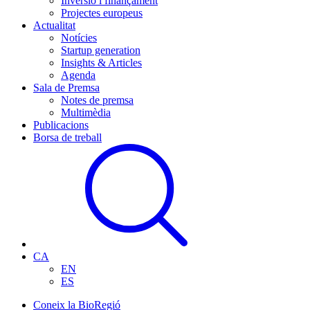
Inversió i finançament
Projectes europeus
Actualitat
Notícies
Startup generation
Insights & Articles
Agenda
Sala de Premsa
Notes de premsa
Multimèdia
Publicacions
Borsa de treball
CA
EN
ES
Coneix la BioRegió