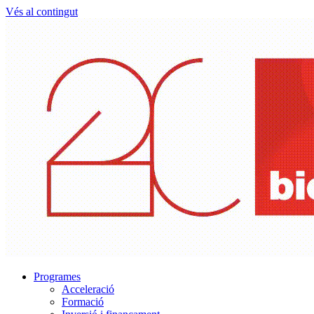
Vés al contingut
Programes
Acceleració
Formació