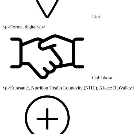
Lloc
<p>Format digital</p>
Col·labora
<p>Eurasanté, Nutrition Health Longevity (NHL), Alsace BioValley