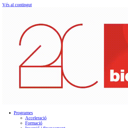
Vés al contingut
Programes
Acceleració
Formació