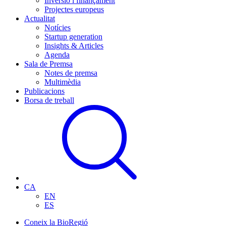
Inversió i finançament
Projectes europeus
Actualitat
Notícies
Startup generation
Insights & Articles
Agenda
Sala de Premsa
Notes de premsa
Multimèdia
Publicacions
Borsa de treball
CA
EN
ES
Coneix la BioRegió