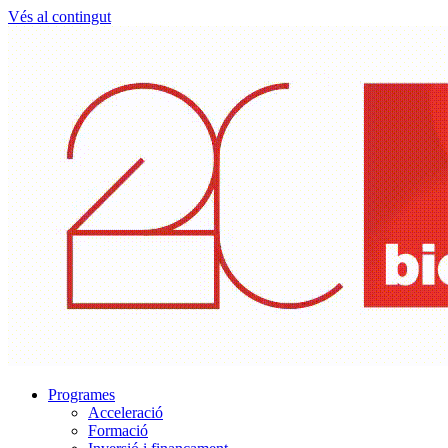
Vés al contingut
Programes
Acceleració
Formació