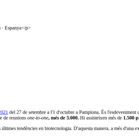
a · Espanya</p>
2021
del 27 de setembre a l'1 d'octubre a Pamplona. És l'esdeveniment d
re de reunions
one-to-one
,
més de 3.000.
Hi assisteixen més de
1.500 pr
últimes tendències en biotecnologia. D'aquesta manera, a més d'una expo