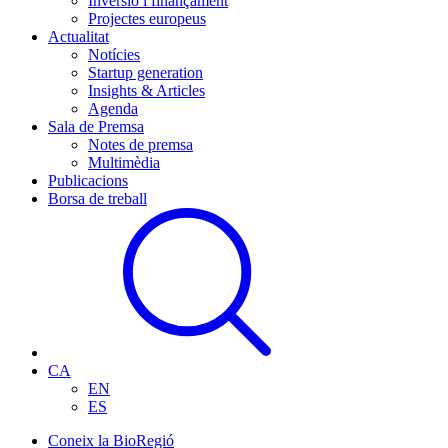
Inversió i finançament
Projectes europeus
Actualitat
Notícies
Startup generation
Insights & Articles
Agenda
Sala de Premsa
Notes de premsa
Multimèdia
Publicacions
Borsa de treball
CA
EN
ES
Coneix la BioRegió