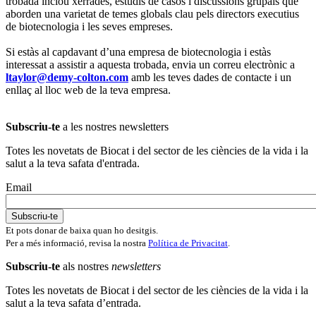
trobada inclou xerrades, estudis de casos i discussions grupals que
aborden una varietat de temes globals clau pels directors executius
de biotecnologia i les seves empreses.
Si estàs al capdavant d’una empresa de biotecnologia i estàs
interessat a assistir a aquesta trobada, envia un correu electrònic a
ltaylor@demy-colton.com
amb les teves dades de contacte i un
enllaç al lloc web de la teva empresa.
Subscriu-te
a les nostres newsletters
Totes les novetats de Biocat i del sector de les ciències de la vida i la
salut a la teva safata d'entrada.
Email
Et pots donar de baixa quan ho desitgis.
Per a més informació, revisa la nostra
Política de Privacitat
.
Subscriu-te
als nostres
newsletters
Totes les novetats de Biocat i del sector de les ciències de la vida i la
salut a la teva safata d’entrada.