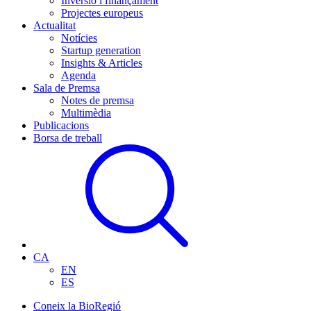
Inversió i finançament
Projectes europeus
Actualitat
Notícies
Startup generation
Insights & Articles
Agenda
Sala de Premsa
Notes de premsa
Multimèdia
Publicacions
Borsa de treball
CA
EN
ES
Coneix la BioRegió