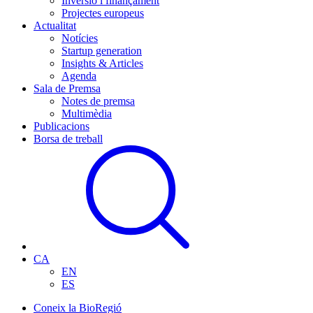
Inversió i finançament
Projectes europeus
Actualitat
Notícies
Startup generation
Insights & Articles
Agenda
Sala de Premsa
Notes de premsa
Multimèdia
Publicacions
Borsa de treball
CA
EN
ES
Coneix la BioRegió