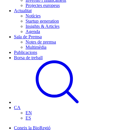
Inversió i finançament
Projectes europeus
Actualitat
Notícies
Startup generation
Insights & Articles
Agenda
Sala de Premsa
Notes de premsa
Multimèdia
Publicacions
Borsa de treball
CA
EN
ES
Coneix la BioRegió