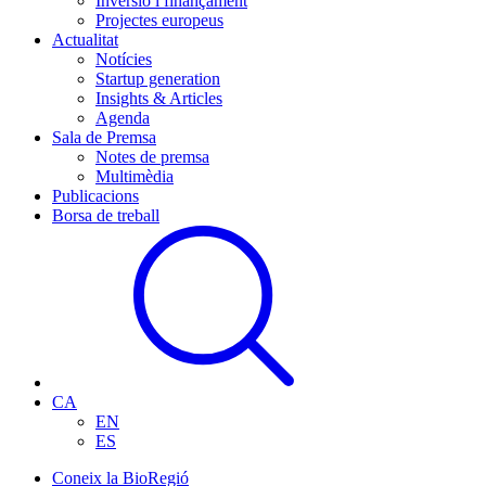
Inversió i finançament
Projectes europeus
Actualitat
Notícies
Startup generation
Insights & Articles
Agenda
Sala de Premsa
Notes de premsa
Multimèdia
Publicacions
Borsa de treball
CA
EN
ES
Coneix la BioRegió