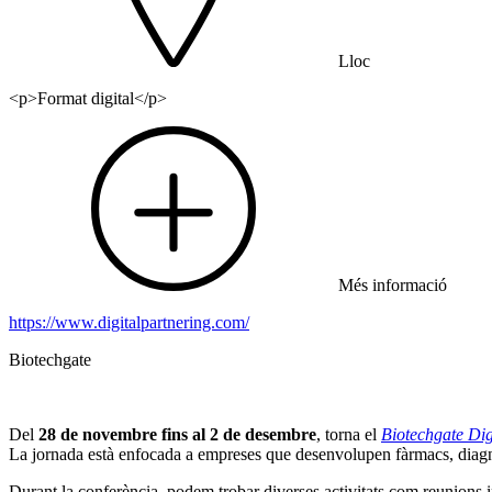
Lloc
<p>Format digital</p>
Més informació
https://www.digitalpartnering.com/
Biotechgate
Del
28 de novembre fins al 2 de desembre
, torna el
Biotechgate Dig
La jornada està enfocada a empreses que desenvolupen fàrmacs, diagnò
Durant la conferència, podem trobar diverses activitats com reunions 