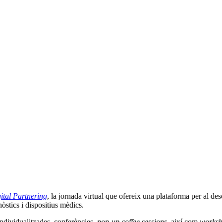
ital Partnering
, la jornada virtual que ofereix una plataforma per al des
stics i dispositius mèdics.
individualitzades, conferències,
pop-up coffee sessions
, així com
works