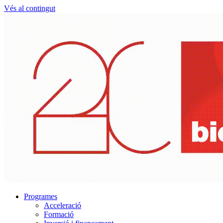
Vés al contingut
Programes
Acceleració
Formació