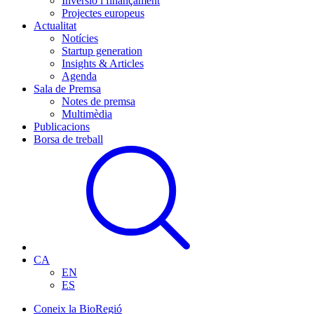
Inversió i finançament
Projectes europeus
Actualitat
Notícies
Startup generation
Insights & Articles
Agenda
Sala de Premsa
Notes de premsa
Multimèdia
Publicacions
Borsa de treball
CA
EN
ES
Coneix la BioRegió