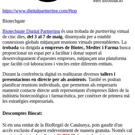
Més informació
https://www.digitalpartnering.com/#top
Biotechgate
Biotechgate Digital Partnering
és una trobada de
partnering
virtual
de cinc dies,
del 3 al 7 de maig
, dissenyada per a establir
connexions globals mitjançant reunions virtuals preestablertes. La
trobada
va dirigida
a empreses de Biotec, Medtec i Farma
busca
proporcionar un espai per a facilitar i donar suport al
desenvolupament d'aquestes empreses, mitjançant una plataforma
que faciliti col·laboracions i vincles entre diferents entitats.
Durant la conferència digital es realitzaran diversos
tallers i
presentacions en directe per als assistents
. També es podran
planificar reunions individuals, que permetran als empresaris
mantenir contacte directe amb representants d'empreses líders de la
indústria biotecnològica i farmacèutica, per conèixer de primera mà
les estratègies empresarials.
Descomptes Biocat:
Si ets una entitat de la BioRegió de Catalunya, pots gaudir d'un
accés exclusiu d'aquest esdeveniment de manera gratuita. Només cal