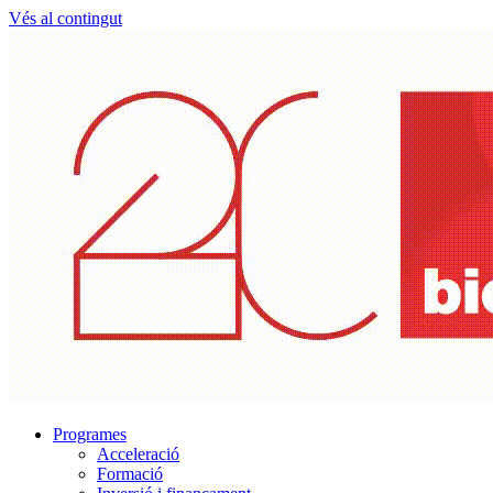
Vés al contingut
Programes
Acceleració
Formació