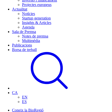
Inversió i finançament
Projectes europeus
Actualitat
Notícies
Startup generation
Insights & Articles
Agenda
Sala de Premsa
Notes de premsa
Multimèdia
Publicacions
Borsa de treball
CA
EN
ES
Coneix la BioRegió