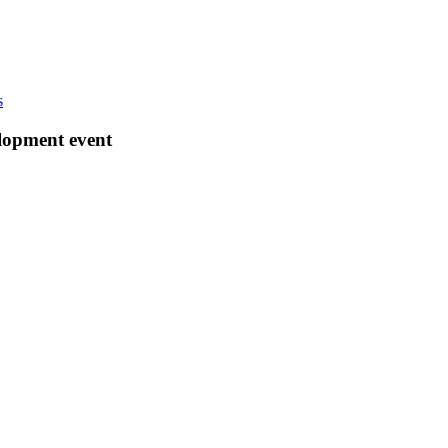
s
elopment event