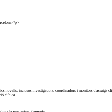
arcelona</p>
cs novells, inclosos investigadors, coordinadors i monitors d'assaigs c
ió clínica.
alut a la teva safata d'entrada.