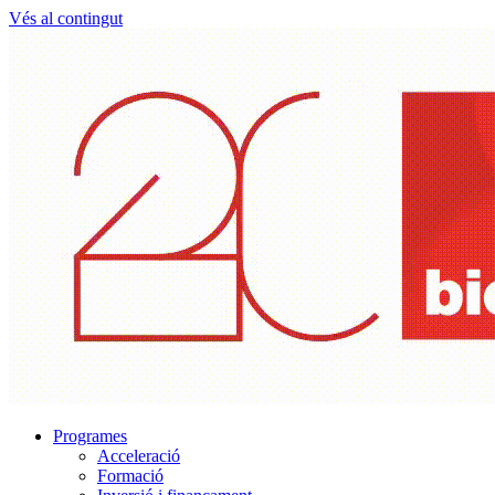
Vés al contingut
Programes
Acceleració
Formació