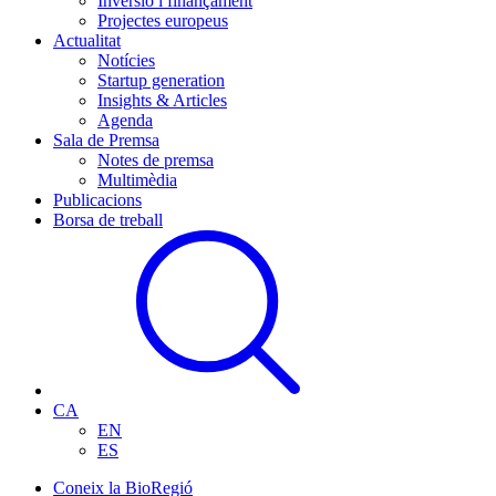
Inversió i finançament
Projectes europeus
Actualitat
Notícies
Startup generation
Insights & Articles
Agenda
Sala de Premsa
Notes de premsa
Multimèdia
Publicacions
Borsa de treball
CA
EN
ES
Coneix la BioRegió