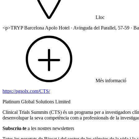
Lloc
<p>TRYP Barcelona Apolo Hotel · Avinguda del Parallel, 57-59 · B
Més informació
https://pgsolx.com/CTS/
Platinum Global Solutions Limited
Clinical Trials Summits (CTS) és un programa per a investigadors clíni
desenvolupar la seva competència com a professionals de la investigac
Subscriu-te
a les nostres newsletters
Totes les novetats de Biocat i del sector de les ciències de la vida i la s