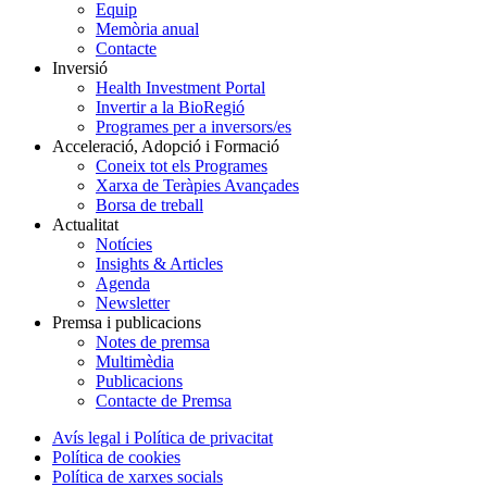
Equip
Memòria anual
Contacte
Inversió
Health Investment Portal
Invertir a la BioRegió
Programes per a inversors/es
Acceleració, Adopció i Formació
Coneix tot els Programes
Xarxa de Teràpies Avançades
Borsa de treball
Actualitat
Notícies
Insights & Articles
Agenda
Newsletter
Premsa i publicacions
Notes de premsa
Multimèdia
Publicacions
Contacte de Premsa
Avís legal i Política de privacitat
Política de cookies
Política de xarxes socials