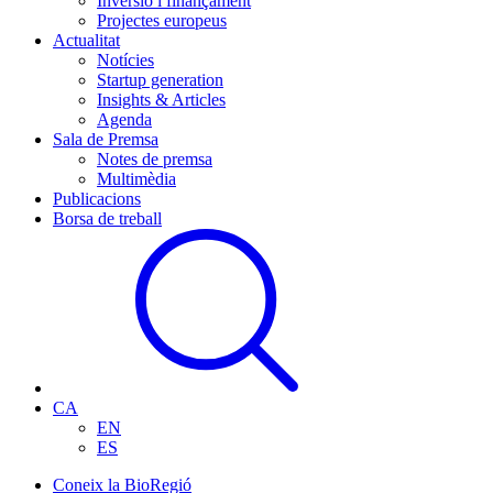
Inversió i finançament
Projectes europeus
Actualitat
Notícies
Startup generation
Insights & Articles
Agenda
Sala de Premsa
Notes de premsa
Multimèdia
Publicacions
Borsa de treball
CA
EN
ES
Coneix la BioRegió