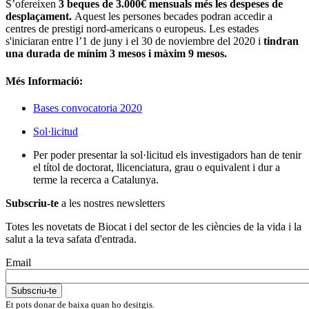
S’ofereixen
3 beques de 3.000€ mensuals més les despeses de
desplaçament.
Aquest les persones becades podran accedir a
centres de prestigi nord-americans o europeus. Les estades
s'iniciaran entre l’1 de juny i el 30 de noviembre del 2020 i
tindran
una durada de mínim 3 mesos i màxim 9 mesos.
Més Informació:
Bases convocatoria 2020
Sol·licitud
Per poder presentar la sol·licitud els investigadors han de tenir
el títol de doctorat, llicenciatura, grau o equivalent i dur a
terme la recerca a Catalunya.
Subscriu-te
a les nostres newsletters
Totes les novetats de Biocat i del sector de les ciències de la vida i la
salut a la teva safata d'entrada.
Email
Et pots donar de baixa quan ho desitgis.