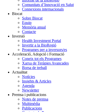
Informe de la BioRegió
Comunitats d’Innovació en Salut
Connexions internacionals
Biocat
Sobre Biocat
Equip
Memòria anual
Contacte
Inversió
Health Investment Portal
Invertir a la BioRegió
Programes per a inversors/es
Acceleració, Adopció i Formació
Coneix tot els Programes
Xarxa de Teràpies Avançades
Borsa de treball
Actualitat
Notícies
Insights & Articles
Agenda
Newsletter
Premsa i publicacions
Notes de premsa
Multimèdia
Publicacions