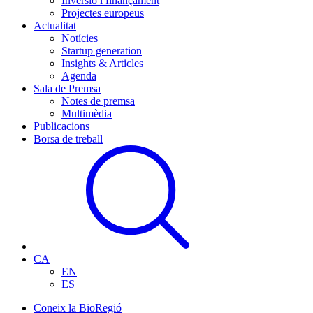
Inversió i finançament
Projectes europeus
Actualitat
Notícies
Startup generation
Insights & Articles
Agenda
Sala de Premsa
Notes de premsa
Multimèdia
Publicacions
Borsa de treball
CA
EN
ES
Coneix la BioRegió