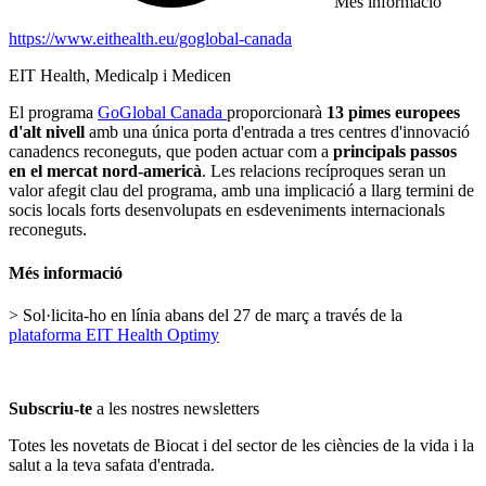
Més informació
https://www.eithealth.eu/goglobal-canada
EIT Health, Medicalp i Medicen
El programa
GoGlobal Canada
proporcionarà
13 pimes europees
d'alt nivell
amb una única porta d'entrada a tres centres d'innovació
canadencs reconeguts, que poden actuar com a
principals passos
en el mercat nord-americà
. Les relacions recíproques seran un
valor afegit clau del programa, amb una implicació a llarg termini de
socis locals forts desenvolupats en esdeveniments internacionals
reconeguts.
Més informació
> Sol·licita-ho en línia abans del 27 de març a través de la
plataforma EIT Health Optimy
Subscriu-te
a les nostres newsletters
Totes les novetats de Biocat i del sector de les ciències de la vida i la
salut a la teva safata d'entrada.