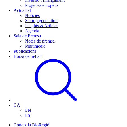
Inversió i finançament
Projectes europeus
Actualitat
Notícies
Startup generation
Insights & Articles
Agenda
Sala de Premsa
Notes de premsa
Multimèdia
Publicacions
Borsa de treball
CA
EN
ES
Coneix la BioRegió