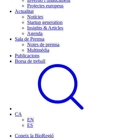
Inversió i finançament
Projectes europeus
Actualitat
Notícies
Startup generation
Insights & Articles
Agenda
Sala de Premsa
Notes de premsa
Multimèdia
Publicacions
Borsa de treball
CA
EN
ES
Coneix la BioRegió