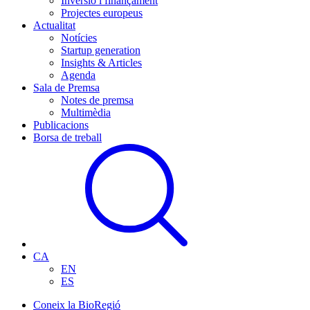
Inversió i finançament
Projectes europeus
Actualitat
Notícies
Startup generation
Insights & Articles
Agenda
Sala de Premsa
Notes de premsa
Multimèdia
Publicacions
Borsa de treball
CA
EN
ES
Coneix la BioRegió