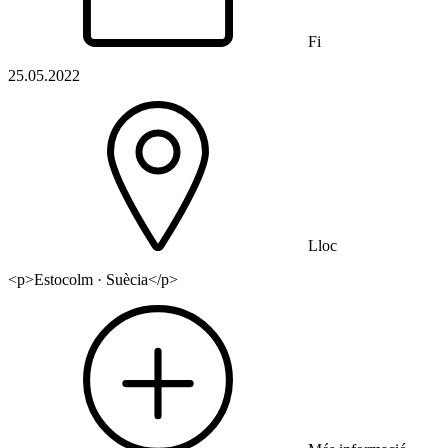
Fi
25.05.2022
Lloc
<p>Estocolm · Suècia</p>