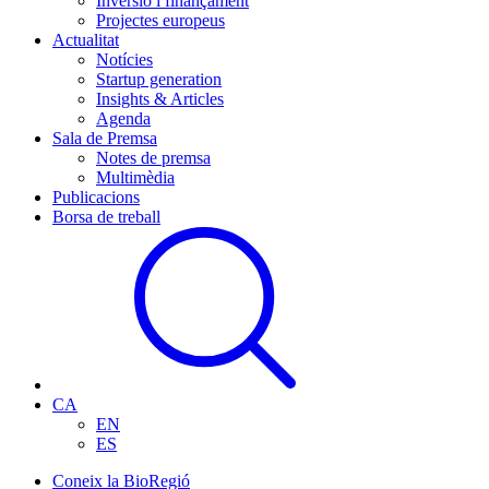
Inversió i finançament
Projectes europeus
Actualitat
Notícies
Startup generation
Insights & Articles
Agenda
Sala de Premsa
Notes de premsa
Multimèdia
Publicacions
Borsa de treball
CA
EN
ES
Coneix la BioRegió