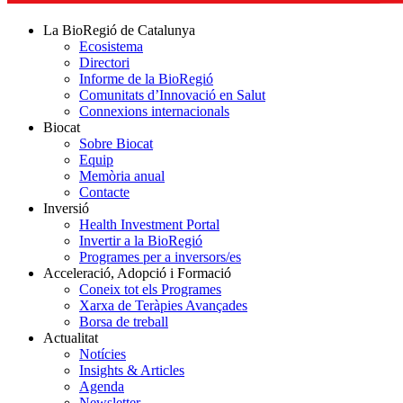
La BioRegió de Catalunya
Ecosistema
Directori
Informe de la BioRegió
Comunitats d’Innovació en Salut
Connexions internacionals
Biocat
Sobre Biocat
Equip
Memòria anual
Contacte
Inversió
Health Investment Portal
Invertir a la BioRegió
Programes per a inversors/es
Acceleració, Adopció i Formació
Coneix tot els Programes
Xarxa de Teràpies Avançades
Borsa de treball
Actualitat
Notícies
Insights & Articles
Agenda
Newsletter