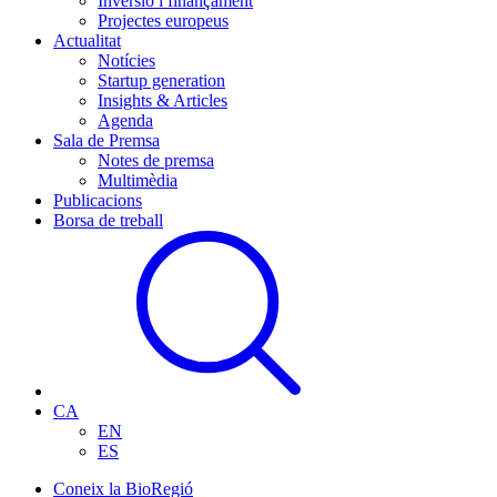
Inversió i finançament
Projectes europeus
Actualitat
Notícies
Startup generation
Insights & Articles
Agenda
Sala de Premsa
Notes de premsa
Multimèdia
Publicacions
Borsa de treball
CA
EN
ES
Coneix la BioRegió