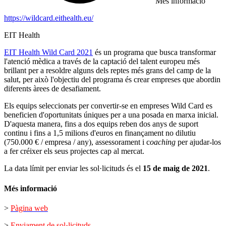
Més informació
https://wildcard.eithealth.eu/
EIT Health
EIT Health Wild Card 2021
és un programa que busca transformar
l'atenció mèdica a través de la captació del talent europeu més
brillant per a resoldre alguns dels reptes més grans del camp de la
salut, per això l'objectiu del programa és crear empreses que abordin
diferents àrees de desafiament.
Els equips seleccionats per convertir-se en empreses Wild Card es
beneficien d'oportunitats úniques per a una posada en marxa inicial.
D'aquesta manera, fins a dos equips reben dos anys de suport
continu i fins a 1,5 milions d'euros en finançament no dilutiu
(750.000 € / empresa / any), assessorament i c
oaching
per ajudar-los
a fer créixer els seus projectes cap al mercat.
La data límit per enviar les sol·licituds és el
15 de maig de 2021
.
Més informació
>
Pàgina web
>
Enviament de sol·licituds