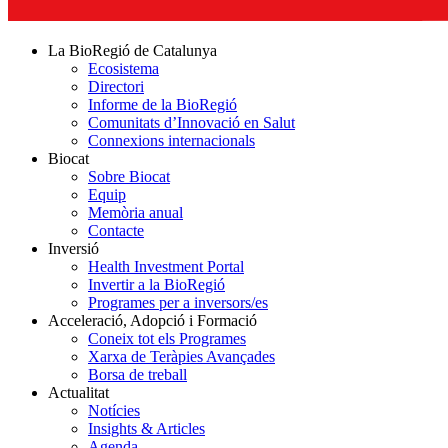
La BioRegió de Catalunya
Ecosistema
Directori
Informe de la BioRegió
Comunitats d’Innovació en Salut
Connexions internacionals
Biocat
Sobre Biocat
Equip
Memòria anual
Contacte
Inversió
Health Investment Portal
Invertir a la BioRegió
Programes per a inversors/es
Acceleració, Adopció i Formació
Coneix tot els Programes
Xarxa de Teràpies Avançades
Borsa de treball
Actualitat
Notícies
Insights & Articles
Agenda