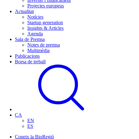
Inversió i finançament
Projectes europeus
Actualitat
Notícies
Startup generation
Insights & Articles
Agenda
Sala de Premsa
Notes de premsa
Multimèdia
Publicacions
Borsa de treball
CA
EN
ES
Coneix la BioRegió