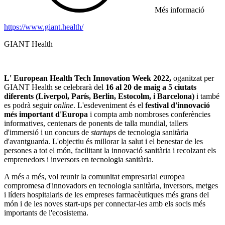
Més informació
https://www.giant.health/
GIANT Health
L' European Health Tech Innovation Week 2022,
oganitzat per
GIANT Health se celebrarà del
16 al 20 de maig a 5 ciutats
diferents (Liverpol, París, Berlin, Estocolm, i Barcelona)
i també
es podrà seguir
online
. L'esdeveniment és el
festival d'innovació
més important d'Europa
i compta amb nombroses conferències
informatives, centenars de ponents de talla mundial, tallers
d'immersió i un concurs de
startups
de tecnologia sanitària
d'avantguarda. L'objectiu és millorar la salut i el benestar de les
persones a tot el món, facilitant la innovació sanitària i recolzant els
emprenedors i inversors en tecnologia sanitària.
A més a més, vol reunir la comunitat empresarial europea
compromesa d'innovadors en tecnologia sanitària, inversors, metges
i líders hospitalaris de les empreses farmacèutiques més grans del
món i de les noves start-ups per connectar-les amb els socis més
importants de l'ecosistema.