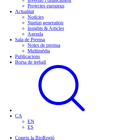
Inversió i finançament
Projectes europeus
Actualitat
Notícies
Startup generation
Insights & Articles
Agenda
Sala de Premsa
Notes de premsa
Multimèdia
Publicacions
Borsa de treball
CA
EN
ES
Coneix la BioRegió