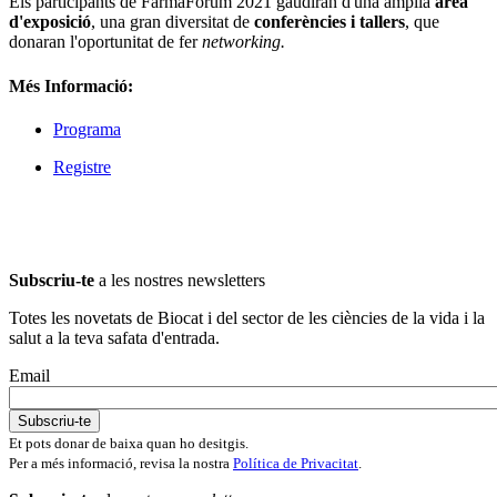
Els participants de FarmaForum 2021 gaudiran d'una àmplia
àrea
d'exposició
, una gran diversitat de
conferències i tallers
, que
donaran l'oportunitat de fer
networking.
Més Informació:
Programa
Registre
Subscriu-te
a les nostres newsletters
Totes les novetats de Biocat i del sector de les ciències de la vida i la
salut a la teva safata d'entrada.
Email
Et pots donar de baixa quan ho desitgis.
Per a més informació, revisa la nostra
Política de Privacitat
.