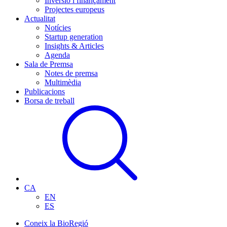
Inversió i finançament
Projectes europeus
Actualitat
Notícies
Startup generation
Insights & Articles
Agenda
Sala de Premsa
Notes de premsa
Multimèdia
Publicacions
Borsa de treball
CA
EN
ES
Coneix la BioRegió