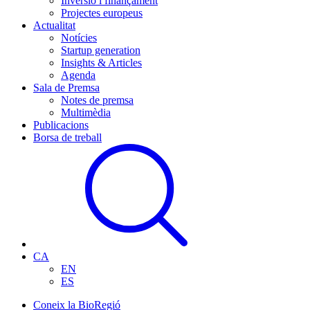
Inversió i finançament
Projectes europeus
Actualitat
Notícies
Startup generation
Insights & Articles
Agenda
Sala de Premsa
Notes de premsa
Multimèdia
Publicacions
Borsa de treball
CA
EN
ES
Coneix la BioRegió