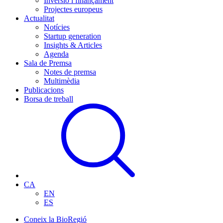
Inversió i finançament
Projectes europeus
Actualitat
Notícies
Startup generation
Insights & Articles
Agenda
Sala de Premsa
Notes de premsa
Multimèdia
Publicacions
Borsa de treball
CA
EN
ES
Coneix la BioRegió