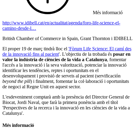
Més informació
http://www.idibell.cat/en/actualitat/agenda/foro-life-science-el-
camino-desde-l…
British Chamber of Commerce in Spain, Grant Thornton i IDIBELL
El proper 19 de març tindrà lloc el
'Fòrum Life Science: El camí des
de la innovació fins al pacient
'. L'objectiu de la trobada és
posar en
valor la indústria de ciències de la vida a Catalunya
, fomentar
l'accés a la innovació i la seva valorització, potenciar la innovació
identificar les tendències, reptes i oportunitats en el
desenvolupament i provisió de serveis al pacient (servificación
beyond the pill
) i finalment, fomentar la col·laboració i oportunitats
de negoci al Regne Unit en aquest sector.
L'esdeveniment comptarà amb la presència del Director General de
Biocat, Jordi Naval, que farà la primera ponència amb el títol
'Perspectives de la recerca i la innovació en les ciències de la vida a
Catalunya'.
Més informació