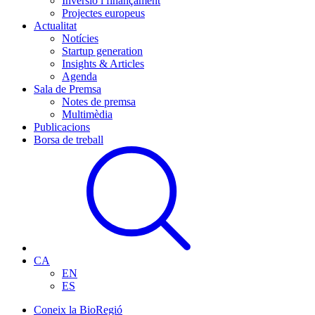
Inversió i finançament
Projectes europeus
Actualitat
Notícies
Startup generation
Insights & Articles
Agenda
Sala de Premsa
Notes de premsa
Multimèdia
Publicacions
Borsa de treball
CA
EN
ES
Coneix la BioRegió