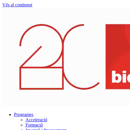
Vés al contingut
Programes
Acceleració
Formació