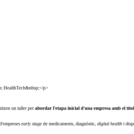
mp; HealthTech&nbsp;</p>
tzen un taller per
abordar l'etapa inicial d'una empresa amb el títo
i d'empreses
early stage
de medicaments, diagnòstic,
digital health
i disp