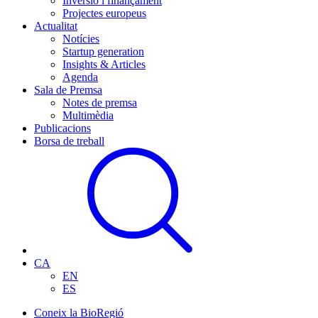
Inversió i finançament
Projectes europeus
Actualitat
Notícies
Startup generation
Insights & Articles
Agenda
Sala de Premsa
Notes de premsa
Multimèdia
Publicacions
Borsa de treball
CA
EN
ES
Coneix la BioRegió