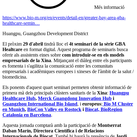
Més informació
https://www.bio-m.org/en/events/detail-en/greater-bay-area-gba-
healthcare-semin…
Huangpu, Guangzhou Development District
El pròxim
29 d'abril
tindrà lloc el
4t seminari de la sèrie GBA
Healtcare
en format digital. Aquest programa de seminaris busca
oferir als assistents eines sobre
com introduir-se en els models
empresarials de la Xina
. Mitjançant el diàleg entre els participants
es fomenta i s'agilitza la comunicació entre les comunitats
empresarials i acadèmiques europees i xineses de l'àmbit de la salut /
biomedicina.
Els ponents d'aquest quart seminari permeten obtenir informació de
primera mà dels principals clústers sanitaris de la
Xina
:
Huangpu
Healthcare Hub
,
Merck Guangdong Innovation Hub
i
Guangzhou International Bio Island
, i
europeus
:
Bio M Cluster
en Munich
,
BioCon Valley en Rostock
i
Biocat, BioRegion
Catalonia en Barcelona
.
Aquesta jornada comptarà amb la participació de
Montserrat
Daban Marín, Directora Científica i de Relacions
Internacionals de Biocat
. També hi haurà la presència de
Jordi