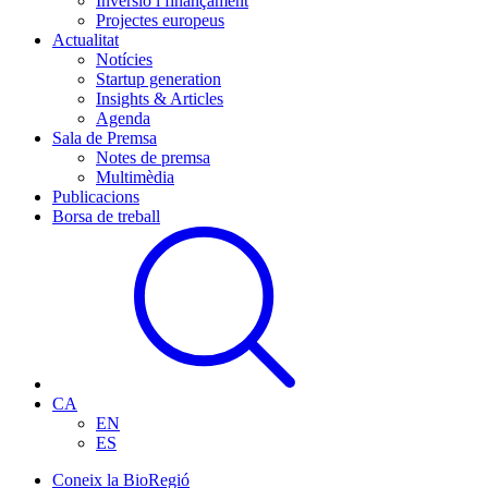
Inversió i finançament
Projectes europeus
Actualitat
Notícies
Startup generation
Insights & Articles
Agenda
Sala de Premsa
Notes de premsa
Multimèdia
Publicacions
Borsa de treball
CA
EN
ES
Coneix la BioRegió