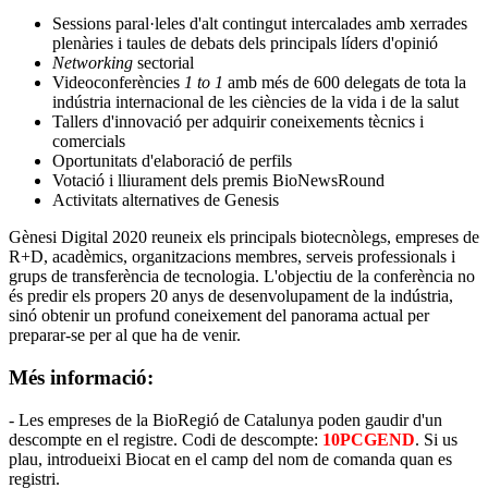
Sessions paral·leles d'alt contingut intercalades amb xerrades
plenàries i taules de debats dels principals líders d'opinió
Networking
sectorial
Videoconferències
1 to 1
amb més de 600 delegats de tota la
indústria internacional de les ciències de la vida i de la salut
Tallers d'innovació per adquirir coneixements tècnics i
comercials
Oportunitats d'elaboració de perfils
Votació i lliurament dels premis BioNewsRound
Activitats alternatives de Genesis
Gènesi Digital 2020 reuneix els principals biotecnòlegs, empreses de
R+D, acadèmics, organitzacions membres, serveis professionals i
grups de transferència de tecnologia. L'objectiu de la conferència no
és predir els propers 20 anys de desenvolupament de la indústria,
sinó obtenir un profund coneixement del panorama actual per
preparar-se per al que ha de venir.
Més informació:
- Les empreses de la BioRegió de Catalunya poden gaudir d'un
descompte en el registre. Codi de descompte:
10PCGEND
. Si us
plau, introdueixi Biocat en el camp del nom de comanda quan es
registri.