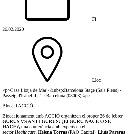
Fi
26.02.2020
Lloc
<p>Casa Llotja de Mar · &nbsp;Barcelona Stage (Sala Plens) ·
Passeig d'Isabel II , 1 · Barcelona (08003)</p>
Biocat i ACCIÓ
Biocat juntament amb ACCIÓ organitzen el proper 26 de febrer
GURUS VS ANTI-GURUS: ¿El GURÚ NACE O SE
HACE?
,
una conferència amb experts en el
sector
Healthcare.
Helena Torras
(PAO Capital),
Lluís Pareras