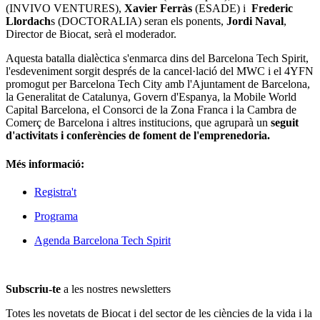
(INVIVO VENTURES),
Xavier Ferràs
(ESADE) i
Frederic
Llordach
s (DOCTORALIA) seran els ponents,
Jordi Naval
,
Director de Biocat, serà el moderador.
Aquesta batalla dialèctica s'enmarca dins del Barcelona Tech Spirit,
l'esdeveniment sorgit després de la cancel·lació del MWC i el 4YFN
promogut per Barcelona Tech City amb l'Ajuntament de Barcelona,
la Generalitat de Catalunya, Govern d'Espanya, la Mobile World
Capital Barcelona, el Consorci de la Zona Franca i la Cambra de
Comerç de Barcelona i altres institucions, que agruparà un
seguit
d'activitats i conferències de foment de l'emprenedoria.
Més informació:
Registra't
Programa
Agenda Barcelona Tech Spirit
Subscriu-te
a les nostres newsletters
Totes les novetats de Biocat i del sector de les ciències de la vida i la