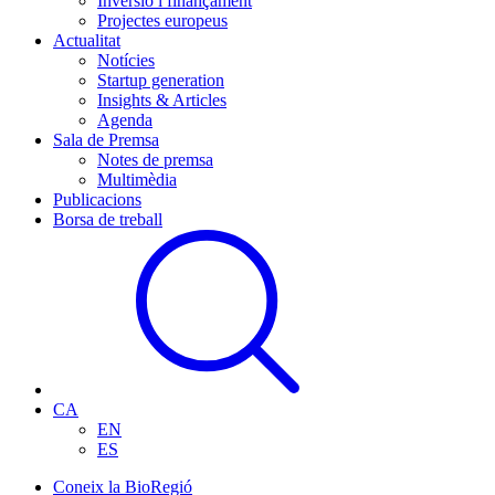
Inversió i finançament
Projectes europeus
Actualitat
Notícies
Startup generation
Insights & Articles
Agenda
Sala de Premsa
Notes de premsa
Multimèdia
Publicacions
Borsa de treball
CA
EN
ES
Coneix la BioRegió