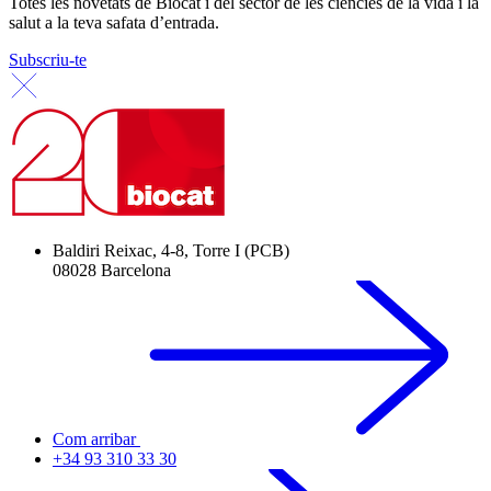
Totes les novetats de Biocat i del sector de les ciències de la vida i la
salut a la teva safata d’entrada.
Subscriu-te
Baldiri Reixac, 4-8, Torre I (PCB)
08028 Barcelona
Com arribar
+34 93 310 33 30