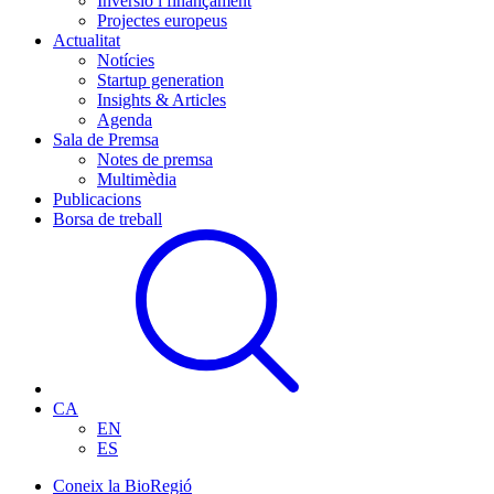
Inversió i finançament
Projectes europeus
Actualitat
Notícies
Startup generation
Insights & Articles
Agenda
Sala de Premsa
Notes de premsa
Multimèdia
Publicacions
Borsa de treball
CA
EN
ES
Coneix la BioRegió