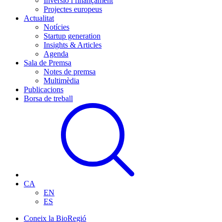
Inversió i finançament
Projectes europeus
Actualitat
Notícies
Startup generation
Insights & Articles
Agenda
Sala de Premsa
Notes de premsa
Multimèdia
Publicacions
Borsa de treball
CA
EN
ES
Coneix la BioRegió