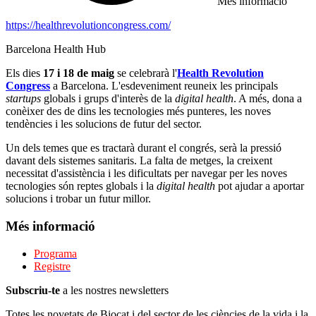
Més informació
https://healthrevolutioncongress.com/
Barcelona Health Hub
Els dies
17 i 18 de maig
se celebrarà l'
Health Revolution
Congress
a Barcelona. L'esdeveniment reuneix les principals
startups
globals i grups d'interès de la
digital health
. A més, dona a
conèixer des de dins les tecnologies més punteres, les noves
tendències i les solucions de futur del sector.
Un dels temes que es tractarà durant el congrés, serà la pressió
davant dels sistemes sanitaris. La falta de metges, la creixent
necessitat d'assistència i les dificultats per navegar per les noves
tecnologies són reptes globals i la
digital health
pot ajudar a aportar
solucions i trobar un futur millor.
Més informació
Programa
Registre
Subscriu-te
a les nostres newsletters
Totes les novetats de Biocat i del sector de les ciències de la vida i la