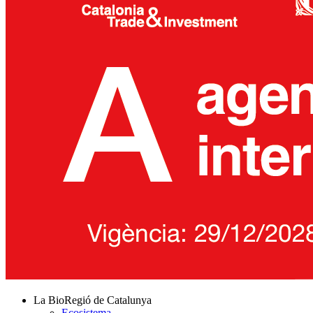
La BioRegió de Catalunya
Ecosistema