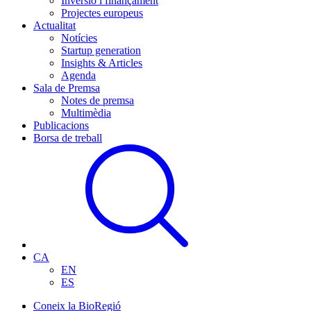
Inversió i finançament
Projectes europeus
Actualitat
Notícies
Startup generation
Insights & Articles
Agenda
Sala de Premsa
Notes de premsa
Multimèdia
Publicacions
Borsa de treball
CA
EN
ES
Coneix la BioRegió