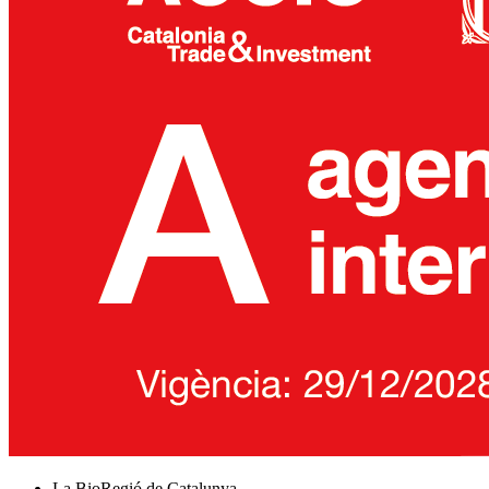
La BioRegió de Catalunya