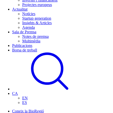
Inversió i finançament
Projectes europeus
Actualitat
Notícies
Startup generation
Insights & Articles
Agenda
Sala de Premsa
Notes de premsa
Multimèdia
Publicacions
Borsa de treball
CA
EN
ES
Coneix la BioRegió