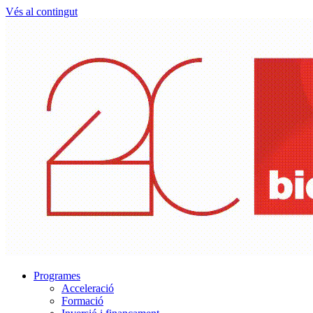
Vés al contingut
Programes
Acceleració
Formació