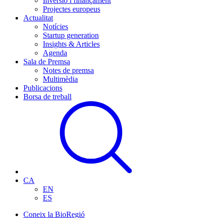
Inversió i finançament
Projectes europeus
Actualitat
Notícies
Startup generation
Insights & Articles
Agenda
Sala de Premsa
Notes de premsa
Multimèdia
Publicacions
Borsa de treball
CA
EN
ES
Coneix la BioRegió