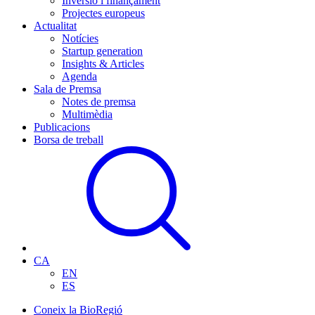
Inversió i finançament
Projectes europeus
Actualitat
Notícies
Startup generation
Insights & Articles
Agenda
Sala de Premsa
Notes de premsa
Multimèdia
Publicacions
Borsa de treball
CA
EN
ES
Coneix la BioRegió