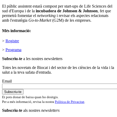
El públic assistent estarà compost per start-ups de Life Sciences del
sud d'Europa i de la
incubadora de Johnson & Johnson
, fet que
permetrà fomentar el
networking
i revisar els aspectes relacionats
amb l'estratègia
Go-to-Market
(G2M) de les empreses.
Més informació:
>
Registre
>
Programa
Subscriu-te
a les nostres newsletters
Totes les novetats de Biocat i del sector de les ciències de la vida i la
salut a la teva safata d'entrada.
Email
Et pots donar de baixa quan ho desitgis.
Per a més informació, revisa la nostra
Política de Privacitat
.
Subscriu-te
als nostres
newsletters