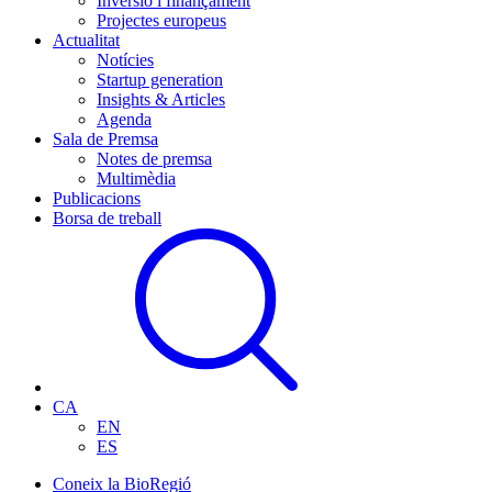
Inversió i finançament
Projectes europeus
Actualitat
Notícies
Startup generation
Insights & Articles
Agenda
Sala de Premsa
Notes de premsa
Multimèdia
Publicacions
Borsa de treball
CA
EN
ES
Coneix la BioRegió