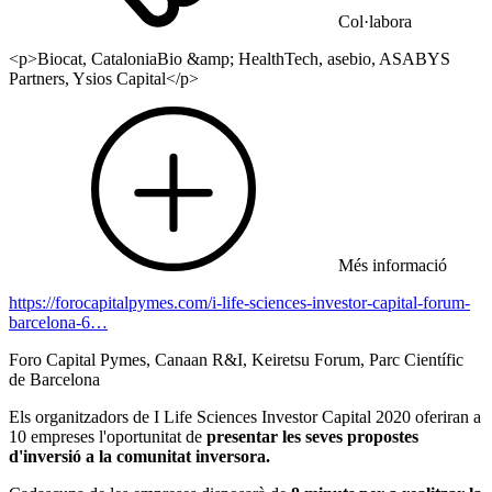
Col·labora
<p>Biocat, CataloniaBio &amp; HealthTech, asebio, ASABYS
Partners, Ysios Capital</p>
Més informació
https://forocapitalpymes.com/i-life-sciences-investor-capital-forum-
barcelona-6…
Foro Capital Pymes, Canaan R&I, Keiretsu Forum, Parc Científic
de Barcelona
Els organitzadors de I Life Sciences Investor Capital 2020 oferiran a
10 empreses l'oportunitat de
presentar les seves propostes
d'inversió a la comunitat inversora.